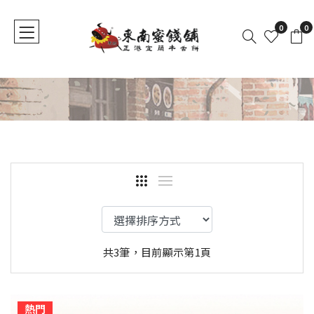
0
0
共3筆，目前顯示第1頁
熱門