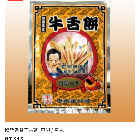
椒鹽素食牛舌餅_中包 / 單包
NT $45